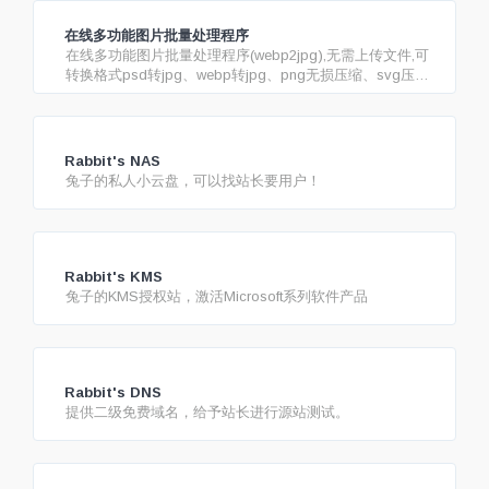
在线多功能图片批量处理程序
在线多功能图片批量处理程序(webp2jpg),无需上传文件,可
转换格式psd转jpg、webp转jpg、png无损压缩、svg压
缩、heic转jpg、heif转jpg、tiff转jpg、hdr转jpg、png转
jpg、psd转png、gif转webp，指出输入psd、psb、hdr、
heic、heif、tiff、tif、bmp、tga、xcf、miff、dcm、xpm、
pcx、fits、ppm、pgm、pfm、mng、dds、otb，可批量添
Rabbit's NAS
加图片水印和文字水印、批量调整图片的宽度和高度、旋转
兔子的私人小云盘，可以找站长要用户！
图片、翻转图片、修剪图片、批量图片重命名
Rabbit's KMS
兔子的KMS授权站，激活Microsoft系列软件产品
Rabbit's DNS
提供二级免费域名，给予站长进行源站测试。