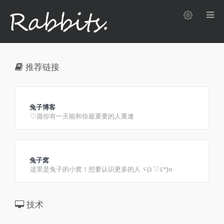
/>
推荐链接
兔子博客
♡愿你有一天能和你最重要的人重逢
兔子窝
这里是兔子的小窝！想要认识更多的人ヾ(≧▽≦*)o
技术